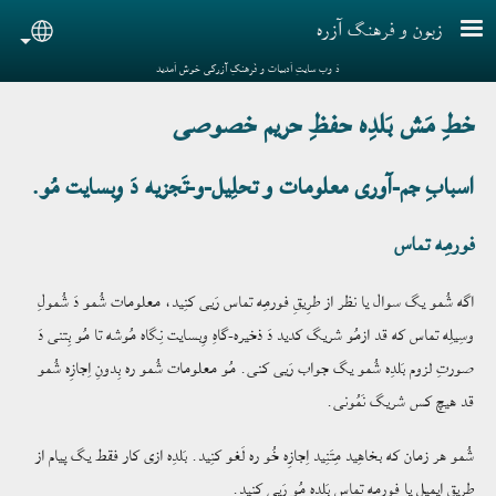
Skip to main conten
زبون و فرهنگ آزره
nguage
دَ وب سایتِ اَدبیات و فَرهنگِ آزرگی خوش اَمدید
خطِ مَش بَلدِه حفظِ حریم خصوصی
اسبابِ جم-آوری معلومات و تحلِیل-و-تَجزیه دَ وِبسایت مُو.
فورمِه تماس
اگه شُمو یگ سوال یا نظر از طرِیقِ فورمِه تماس رَیی کنِید، معلومات شُمو دَ شُمولِ
وسِیلِه تماس که قد ازمُو شریگ کدید دَ ذخیره-گاهِ وِبسایت نِگاه مُوشه تا مُو بِتنی دَ
صورتِ لزوم بَلدِه شُمو یگ جواب رَیی کنی. مُو معلومات شُمو ره بِدونِ اِجازِه شُمو
قد هیچ کس شریگ نَمُونی.
شُمو هر زمان که بخاهِید مِتَنِید اِجازِه خُو ره لَغو کنِید. بَلدِه ازی کار فقط یگ پیام از
طرِیقِ اِیمیل یا فورمه تماس بَلدِه مُو رَیی کنِید.