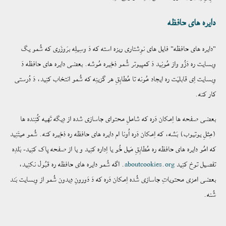
دایره های حافظه
"دایره های حافظه" فایل های نوِشتاری ریزه استه که دَ وسِیلِه برَوزَری که شُمو یگ
وِبسایت ره دَزُو واز مُونِید دَ کمپیوتر شُمو ذخِیره مُوشه. بعضی دایره های حافظه دَ
وِبسایت اِی قابلیَت ره ایجاد مُونه تا مُطابِقِ هر گزینِه‌ که شُمو انتخاب کنِید، دَ دُرستی
کار کنه.
بعضی صفحه ها اِمکان دَره که شاملِ محتوای جاسازی شده از دِیگه تَهیه کُنِنده ها
(مِثلِ یوتیوب) بَشه، که اِمکان دَره اُونا ام دایره های حافظه ره ذخِیره کنه. شُمو میتَنِید
که امُو دایره های حافظه ره مُطابِقِ مَیل خُو یا اِداره کنِید و یا از صفحه پاک کنِید- بَلدِه
تفصیل توخ کنِید
aboutcookies.org
. اگه شُمو دایره های حافظه ره قبُول نکنِید،
بعضی امزی محتویاتِ جاسازی شُده اِمکان دَره که دَ دَورونِ دِیدون شُمو از وِبسایت بَند
شُنه.