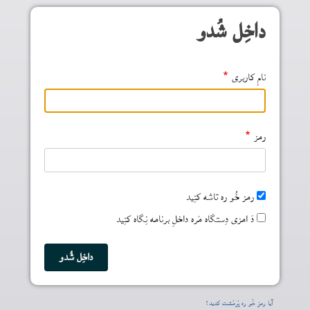
Skip to main conten
داخِل شُدو
نامِ کاربری
رمز
رمز خُو ره تاشه کنِید
دَ امزی دِستگاه مَره داخلِ برنامه نِگاه کنِید
آیا رمز خُو ره پُرمُشت کدید؟