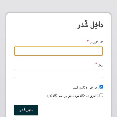
داخِل شُدو
نامِ کاربری
رمز
رمز خُو ره تاشه کنِید
دَ امزی دِستگاه مَره داخلِ برنامه نِگاه کنِید