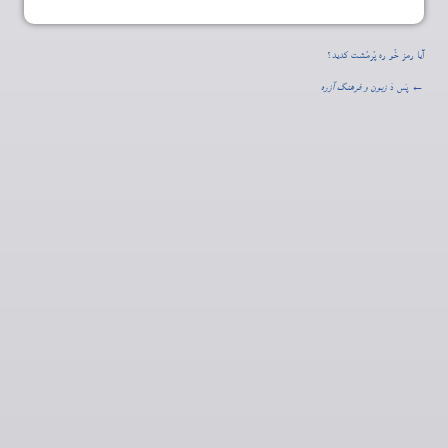
آیا رمز خُو ره پُرمُشت کدید؟
← پَس دَ
زبون و فرهنگ آزره