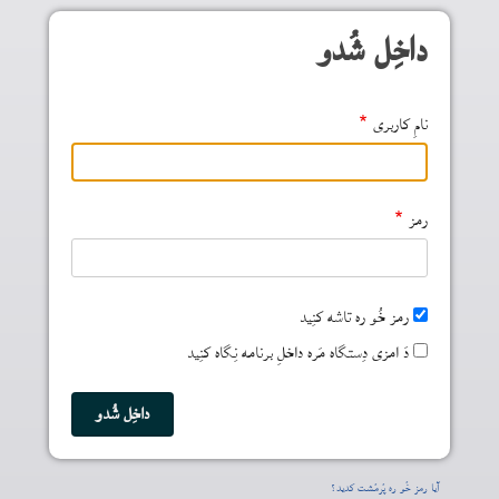
Skip to main conten
داخِل شُدو
نامِ کاربری
رمز
رمز خُو ره تاشه کنِید
دَ امزی دِستگاه مَره داخلِ برنامه نِگاه کنِید
آیا رمز خُو ره پُرمُشت کدید؟